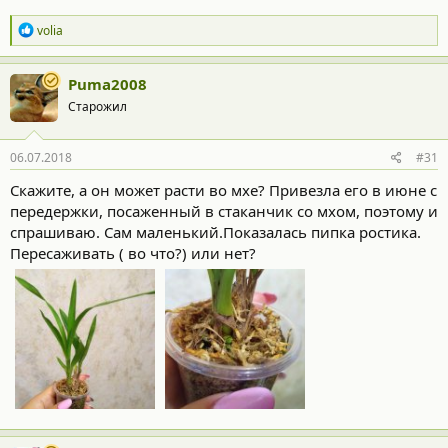
Р
volia
е
а
к
Puma2008
ц
Старожил
и
и
:
06.07.2018
#31
Скажите, а он может расти во мхе? Привезла его в июне с
передержки, посаженный в стаканчик со мхом, поэтому и
спрашиваю. Сам маленький.Показалась пипка ростика.
Пересаживать ( во что?) или нет?