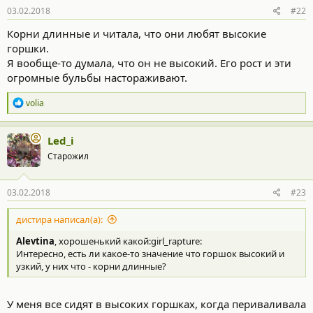
03.02.2018
#22
Корни длинные и читала, что они любят высокие
горшки.
Я вообще-то думала, что он не высокий. Его рост и эти
огромные бульбы настораживают.
Р
volia
е
а
к
Led_i
ц
Старожил
и
и
:
03.02.2018
#23
дистира написал(а):
Alevtina
, хорошенький какой:girl_rapture:
Интересно, есть ли какое-то значение что горшок высокий и
узкий, у них что - корни длинные?
У меня все сидят в высоких горшках, когда периваливала