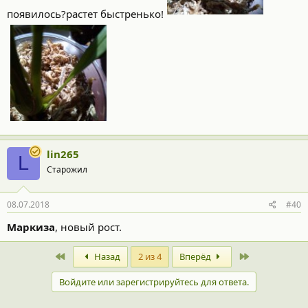
появилось?растет быстренько!
lin265
L
Старожил
08.07.2018
#40
Маркиза
, новый рост.
First
Last
Назад
2 из 4
Вперёд
Войдите или зарегистрируйтесь для ответа.