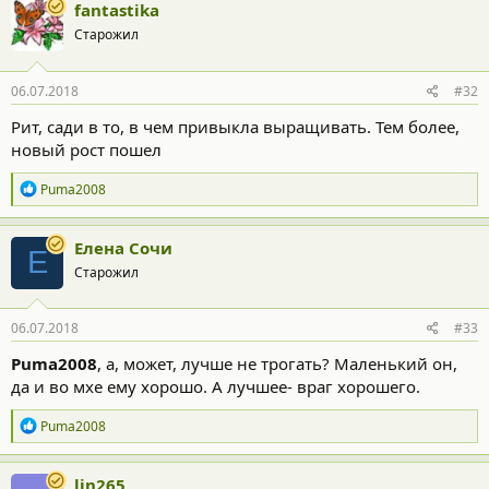
fantastika
Старожил
06.07.2018
#32
Рит, сади в то, в чем привыкла выращивать. Тем более,
новый рост пошел
Р
Puma2008
е
а
к
Елена Сочи
Е
ц
Старожил
и
и
:
06.07.2018
#33
Puma2008
, а, может, лучше не трогать? Маленький он,
да и во мхе ему хорошо. А лучшее- враг хорошего.
Р
Puma2008
е
а
к
lin265