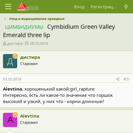
Вход
Регистрация
Уход и выращивание орхидных
Cymbidium Green Valley
ЦИМБИДИУМЫ
Emerald three lip
А
Д
дистира
28.10.2016
в
а
т
т
дистира
Д
о
а
Старожил
р
н
т
а
е
ч
03.02.2018
#21
м
а
ы
л
Alevtina
, хорошенький какой:girl_rapture:
а
Интересно, есть ли какое-то значение что горшок
высокий и узкий, у них что - корни длинные?
Alevtina
A
Старожил