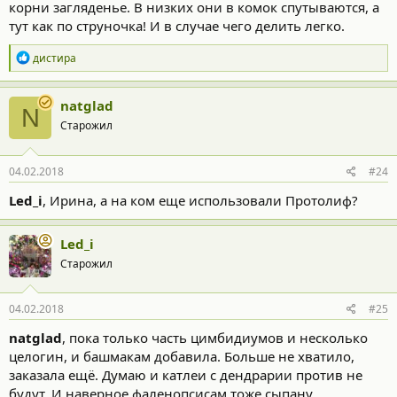
корни загляденье. В низких они в комок спутываются, а
тут как по струночка! И в случае чего делить легко.
Р
дистира
е
а
к
natglad
N
ц
Старожил
и
и
:
04.02.2018
#24
Led_i
, Ирина, а на ком еще использовали Протолиф?
Led_i
Старожил
04.02.2018
#25
natglad
, пока только часть цимбидиумов и несколько
целогин, и башмакам добавила. Больше не хватило,
заказала ещё. Думаю и катлеи с дендрарии против не
будут. И наверное фаленопсисам тоже сыпану.