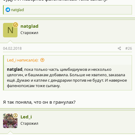
Р
natglad
е
а
к
natglad
N
ц
Старожил
и
и
:
04.02.2018
#26
Led_i написал(а):
natglad
, пока только часть цимбидиумов и несколько
целогин, и башмакам добавила. Больше не хватило, заказала
ещё. Думаю и катлеи с дендрарии против не будут. И наверное
фаленопсисам тоже сыпану.
Я так поняла, что он в гранулах?
Led_i
Старожил