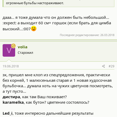
огромные бульбы настораживают.
дааа... я тоже думала что он должен быть небольшой...
:expect: а выходит 60 см+ горшок (если брать для цимба
высокий...:007
Последнее редактирование:
26.03.2018
volia
V
Старожил
19.06.2018
#29
эх, пришел мне клоп из спецпредложения, практически
без корней, 1 малюсенькая старая и 1 новая худосочная
бульбочка… думала хоть на чужих цветунов посмотреть,
а тут пусто...
дистира
, как там Ваш поживает?
karamelka
, как бутон? цветение состоялось?
Led_i
, тоже интересно дальнейшие результаты