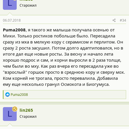
L
ц
Старожил
и
и
:
06.07.2018
#34
Puma2008
, я такого же малыша получала осенью от
Мики. Только ростиков побольше было. Пересадила
сразу из мха в мелкую кору с серамисом и перлитом. Он
сразу 2 роста засушил. Потом долго адаптиповался, но в
итоге дал еще новые росты. За весну и начало лета
хорошо подрос и сам, и корни выросли в 2 раза толще,
чем были во мху. Как раз вчера его пересадила уже во
"взрослый" горшок просто в среднюю кору и сверху мох.
Ком корней не трогала, просто перевалила. Добавила
ему еще несколько гранул Осмокота и Биогумуса.
Р
Puma2008
е
а
к
lin265
L
ц
Старожил
и
и
: