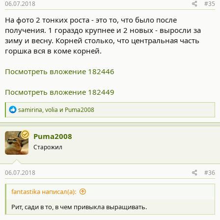
06.07.2018
#35
На фото 2 тонких роста - это то, что было после
получения. 1 гораздо крупнее и 2 новых - выросли за
зиму и весну. Корней столько, что центральная часть
горшка вся в коме корней.
Посмотреть вложение 182446
Посмотреть вложение 182449
Р
samirina
,
volia
и
Puma2008
е
а
к
Puma2008
ц
Старожил
и
и
:
06.07.2018
#36
fantastika написал(а):
Рит, сади в то, в чем привыкла выращивать.