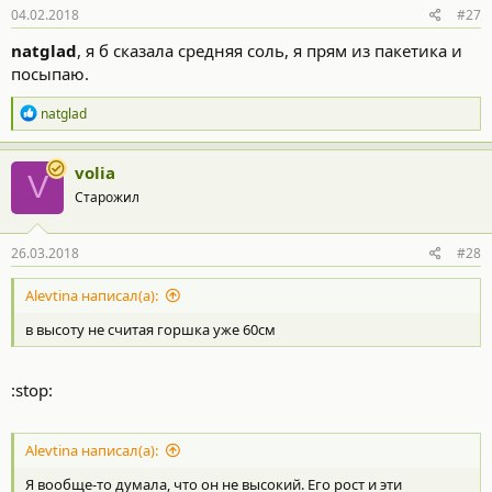
04.02.2018
#27
natglad
, я б сказала средняя соль, я прям из пакетика и
посыпаю.
Р
natglad
е
а
к
volia
V
ц
Старожил
и
и
:
26.03.2018
#28
Alevtina написал(а):
в высоту не считая горшка уже 60см
:stop:
Alevtina написал(а):
Я вообще-то думала, что он не высокий. Его рост и эти