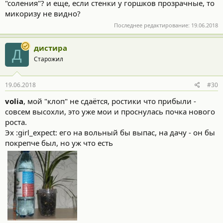
"соления"? и еще, если стенки у горшков прозрачные, то
микоризу не видно?
Последнее редактирование:
19.06.2018
дистира
Д
Старожил
19.06.2018
#30
volia
, мой "клоп" не сдаётся, ростики что прибыли -
совсем высохли, это уже мои и проснулась почка нового
роста.
Эх :girl_expect: его на вольный бы выпас, на дачу - он бы
покрепче был, но уж что есть