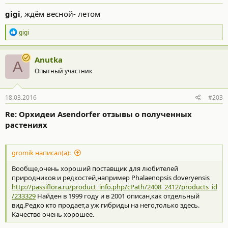
gigi
, ждём весной- летом
Р
gigi
е
а
к
Anutka
A
ц
Опытный участник
и
и
:
18.03.2016
#203
Re: Орхидеи Asendorfer отзывы о полученных
растениях
gromik написал(а):
Вообще,очень хороший поставщик для любителей
природников и редкостей,например Phalaenopsis doveryensis
http://passiflora.ru/product_info.php/cPath/2408_2412/products_id
/233329
Найден в 1999 году и в 2001 описан,как отдельный
вид.Редко кто продает,а уж гибриды на него,только здесь.
Качество очень хорошее.