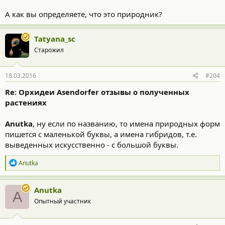
А как вы определяете, что это природник?
Tatyana_sc
Старожил
18.03.2016
#204
Re: Орхидеи Asendorfer отзывы о полученных
растениях
Anutka
, ну если по названию, то имена природных форм
пишется с маленькой буквы, а имена гибридов, т.е.
выведенных искусственно - с большой буквы.
Р
Anutka
е
а
к
Anutka
A
ц
Опытный участник
и
и
: