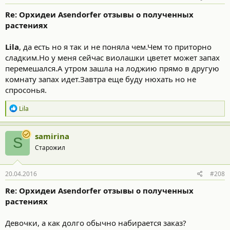
Re: Орхидеи Asendorfer отзывы о полученных
растениях
Lila
, да есть но я так и не поняла чем.Чем то приторно
сладким.Но у меня сейчас виолашки цветет может запах
перемешался.А утром зашла на лоджию прямо в другую
комнату запах идет.Завтра еще буду нюхать но не
спросонья.
Р
Lila
е
а
к
samirina
S
ц
Старожил
и
и
:
20.04.2016
#208
Re: Орхидеи Asendorfer отзывы о полученных
растениях
Девочки, а как долго обычно набирается заказ?