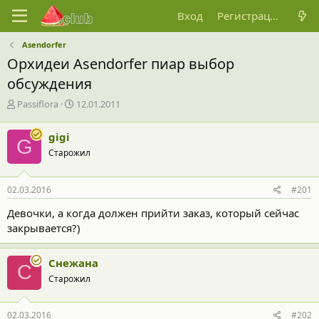
Вход
Регистрация
Asendorfer
Орхидеи Asendorfer пиар выбор
обсуждения
А
Д
Passiflora
12.01.2011
в
а
т
т
gigi
G
о
а
Старожил
р
н
т
а
е
ч
02.03.2016
#201
м
а
ы
л
Девочки, а когда должен прийти заказ, который сейчас
а
закрывается?)
Cнежана
C
Старожил
02.03.2016
#202