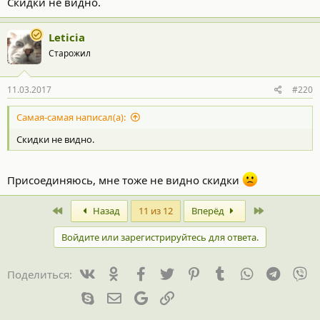
Скидки не видно.
Leticia
Старожил
11.03.2017
#220
Самая-самая написал(а):
Скидки не видно.
Присоединяюсь, мне тоже не видно скидки
First
Last
Назад
11 из 12
Вперёд
Войдите или зарегистрируйтесь для ответа.
Vk
Ok
Facebook
Twitter
Pinterest
Tumblr
WhatsApp
Telegr
Vi
Поделиться:
Skype
Электронная почта
Google
Ссылка