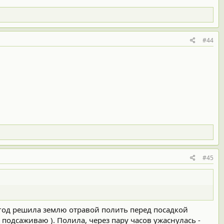
#44
#45
ин год решила землю отравой полить перед посадкой
 подсаживаю ). Полила, через пару часов ужаснулась -