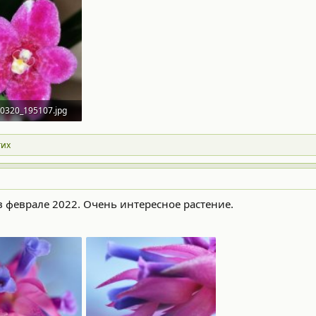
0320_195107.jpg
· Просмотры: 377
гих
ена в феврале 2022. Очень интересное растение.