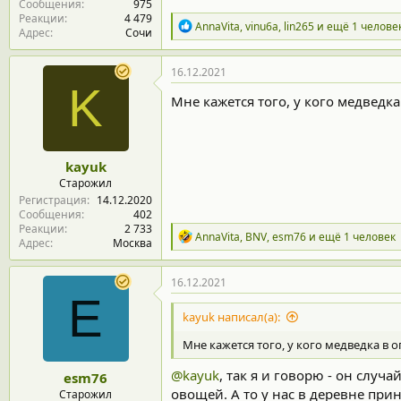
Сообщения
975
Реакции
4 479
Р
AnnaVita
,
vinu6a
,
lin265
и ещё 1 челове
Адрес
Сочи
е
а
к
16.12.2021
ц
K
и
Мне кажется того, у кого медведка
и
:
kayuk
Старожил
Регистрация
14.12.2020
Сообщения
402
Реакции
2 733
Р
AnnaVita
,
BNV
,
esm76
и ещё 1 человек
Адрес
Москва
е
а
к
16.12.2021
ц
E
и
kayuk написал(а):
и
:
Мне кажется того, у кого медведка в о
@kayuk
, так я и говорю - он случ
esm76
овощей. А то у нас в деревне прин
Старожил