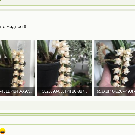
х
не жадная !!!
039A7800-4BED-4B4D-A97C-0E1851DB33FB.jpeg
1C026598-0E81-4FBC-8B7A-5C46928D55C4.jpeg
 Просмотры: 318
98.8 KB · Просмотры: 302
94.7 KB · Просмотры: