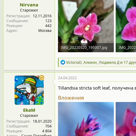
Nirvana
Старожил
Регистрация
12.11.2016
Сообщения
123
Реакции
442
Адрес
Москва
IMG_20220320_195007.jpg
IMG_2022
97.6 KB · Просмотры: 379
106.1 KB 
Р
VictoriaD
,
Алкион
,
Людмила Д
и 17 дру
е
а
к
24.04.2022
ц
и
Tillandsia stricta soft leaf, получ
и
:
Вложения
EkaM
Старожил
Регистрация
18.01.2020
Сообщения
704
Реакции
4 804
Адрес
Санкт-Петербург