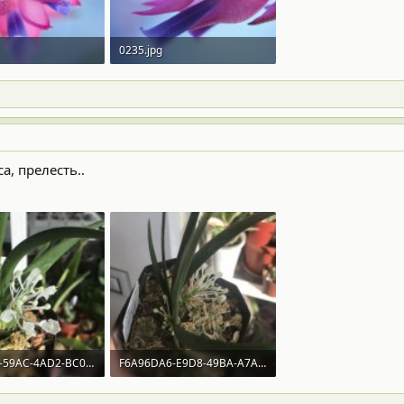
0235.jpg
 Просмотры: 349
112.7 KB · Просмотры: 348
а, прелесть..
31210151-59AC-4AD2-BC00-D3CDE3A6D95F.jpeg
F6A96DA6-E9D8-49BA-A7A5-05E4BEAE2A48.jpeg
· Просмотры: 332
131.2 KB · Просмотры: 326