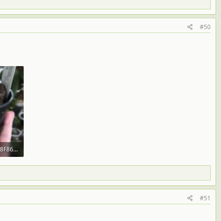
#50
953ABF16-C2C7-493F-8F86-C522ED2C745D.jpeg
 309
#51