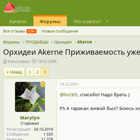
Каталог
Форумы
Что нового?
Все отзывы
Новые сообщения
Форумы
ПРОДАВЦЫ
Орхидеи
Akerne
Орхидеи Akerne Приживаемость уже
А
Д
Николавна
18.02.2006
в
а
Назад
1
2
3
т
т
о
а
р
н
16.12.2021
т
а
@lin265
, спасибо! Надо брать )
е
ч
м
а
ы
л
PS А таракан живой был? Боюсь и
а
Marylyn
Старожил
Регистрация
24.10.2019
Сообщения
1 035
Реакции
11 378