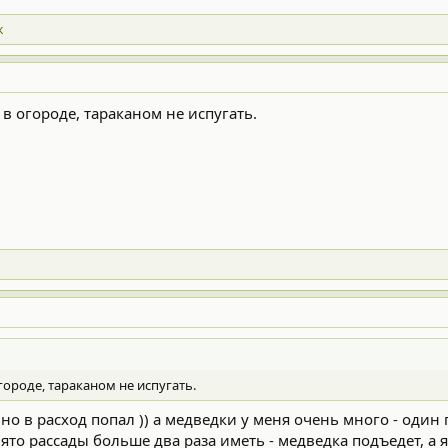
к
 в огороде, тараканом не испугать.
городе, тараканом не испугать.
айно в расход попал )) а медведки у меня очень много - од
ято рассады больше два раза иметь - медведка подъедет, а я