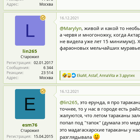
Адрес
Москва
16.12.2021
L
@Marylyn
, живой и какой то необ
а червя и многоножку, когда Акта
не видела уже лет 15 минимум)). 
фараоновых мельчайших муравьев
lin265
Старожил
Регистрация
02.01.2017
Сообщения
6 344
Реакции
23 514
Р
EkaM
,
Astaf
,
AnnaVita
и 3 других
Адрес
Москва
е
а
к
16.12.2021
ц
E
и
@lin265
, это ерунда, я про тарака
и
точнее, то у нас в городе есть ра
:
жалуются, что летом тараканы зале
попал под "тапок" (думала это мед
esm76
это мадагаскарские тараканы у н
Старожил
Регистрация
15.04.2015
разглядывала