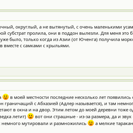
ычный, округлый, а не вытянутый, с очень маленькими усам
рой субстрат пролила, они в поддон вылезли. Для меня это
Хуже было, только когда из Азии (от Юченга) получила мор
 вместе с самками с крыльями.
на
в моей местности последние несколько лет появились 
йон граничащий с Абхазией (Адлер называется), и там немно
тают в окна и на двор. Этим летом до моей деревни тоже оди
ведка летит)
вот они страшные - из-за размера, да и зву
ас немного мутировали и размножились
а мелкие таракан