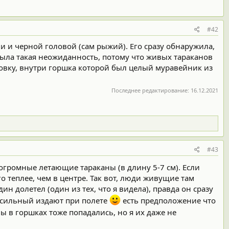
#42
и и черной головой (сам рыжий). Его сразу обнаружила,
 была такая неожиданность, потому что живых тараканов
ковку, внутри горшка которой был целый муравейник из
Последнее редактирование:
16.12.2021
#43
огромные летающие тараканы (в длину 5-7 см). Если
го теплее, чем в центре. Так вот, люди живущие там
н долетел (один из тех, что я видела), правда он сразу
к сильный издают при полете
есть предположение что
ы в горшках тоже попадались, но я их даже не