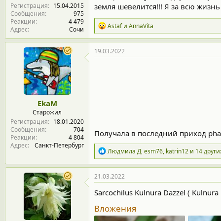
Регистрация
15.04.2015
земля шевелится!!! Я за всю жизнь
Сообщения
975
Реакции
4 479
Р
Astaf
и
AnnaVita
Адрес
Сочи
е
а
к
19.03.2022
ц
и
и
:
EkaM
Старожил
Регистрация
18.01.2020
Сообщения
704
Получала в последний приход phal
Реакции
4 804
Адрес
Санкт-Петербург
Р
Людмила Д
,
esm76
,
katrin12
и 14 други
е
а
к
21.03.2022
ц
и
Sarcochilus Kulnura Dazzel ( Kulnura 
и
:
Вложения