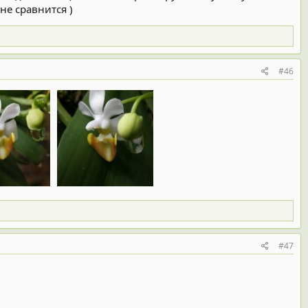
не сравнится )
#46
#47