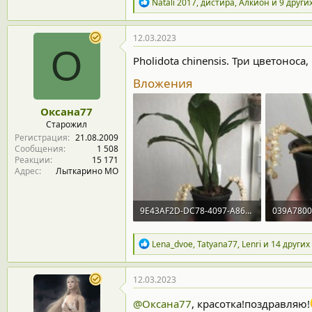
Р
Natali 2017
,
дистира
,
Алкион
и 9 други
е
а
к
12.03.2023
ц
О
и
Pholidota chinensis. Три цветоноса, 
и
:
Вложения
Оксана77
Старожил
Регистрация
21.08.2009
Сообщения
1 508
Реакции
15 171
Адрес
Лыткарино МО
9E43AF2D-DC78-4097-A865-6D9C4B93F6FD.jpeg
81 KB · Просмотры: 317
77.1 KB ·
Р
Lena_dvoe
,
Tatyana77
,
Lenri
и 14 других
е
а
к
12.03.2023
ц
и
@Оксана77
, красотка!поздравляю!
и