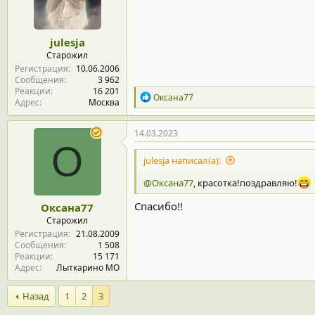
:
julesja
Старожил
Регистрация
10.06.2006
Сообщения
3 962
Реакции
16 201
Р
Оксана77
Адрес
Москва
е
а
к
14.03.2023
ц
О
и
julesja написал(а):
и
:
@Оксана77
, красотка!поздравляю!
Спасибо!!
Оксана77
Старожил
Регистрация
21.08.2009
Сообщения
1 508
Реакции
15 171
Адрес
Лыткарино МО
Назад
1
2
3