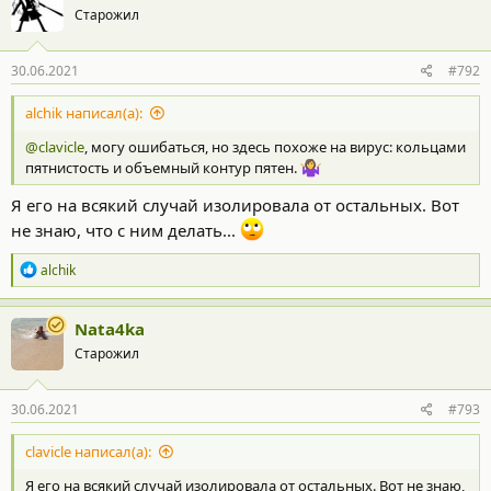
Старожил
и
и
:
30.06.2021
#792
alchik написал(а):
@clavicle
, могу ошибаться, но здесь похоже на вирус: кольцами
пятнистость и объемный контур пятен.
Я его на всякий случай изолировала от остальных. Вот
не знаю, что с ним делать...
Р
alchik
е
а
к
Nata4ka
ц
Старожил
и
и
:
30.06.2021
#793
clavicle написал(а):
Я его на всякий случай изолировала от остальных. Вот не знаю,