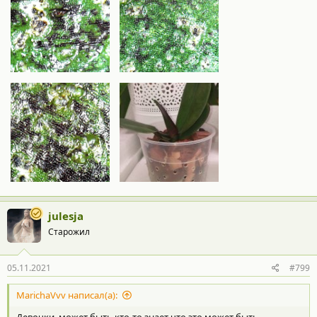
julesja
Старожил
05.11.2021
#799
MarichaVvv написал(а):