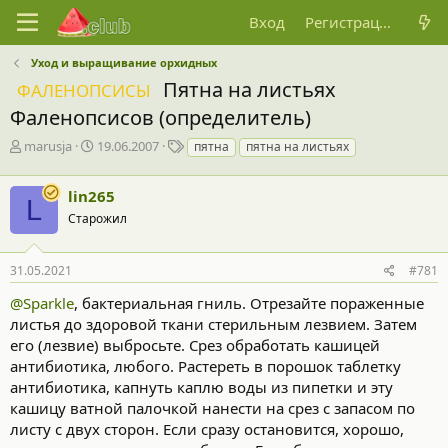
Вход
Регистрация
Уход и выращивание орхидных
Пятна на листьях
ФАЛЕНОПСИСЫ
Фаленопсисов (определитель)
А
Д
Т
marusja
19.06.2007
пятна
пятна на листьях
в
а
е
т
т
г
lin265
о
а
и
L
р
н
Старожил
т
а
е
ч
31.05.2021
#781
м
а
ы
л
@Sparkle
, бактериальная гниль. Отрезайте пораженные
а
листья до здоровой ткани стерильным лезвием. Затем
его (лезвие) выбросьте. Срез обработать кашицей
антибиотика, любого. Растереть в порошок таблетку
антибиотика, капнуть каплю воды из пипетки и эту
кашицу ватной палочкой нанести на срез с запасом по
листу с двух сторон. Если сразу остановится, хорошо,