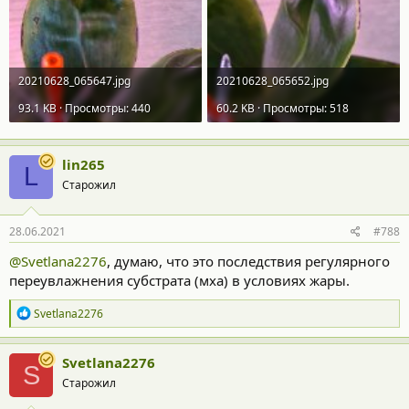
20210628_065647.jpg
20210628_065652.jpg
93.1 KB · Просмотры: 440
60.2 KB · Просмотры: 518
lin265
L
Старожил
28.06.2021
#788
@Svetlana2276
, думаю, что это последствия регулярного
переувлажнения субстрата (мха) в условиях жары.
Р
Svetlana2276
е
а
к
Svetlana2276
S
ц
Старожил
и
и