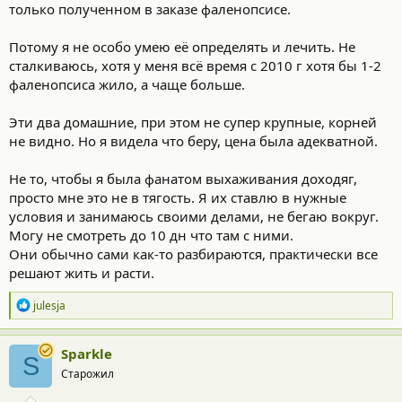
только полученном в заказе фаленопсисе.
Потому я не особо умею её определять и лечить. Не
сталкиваюсь, хотя у меня всё время с 2010 г хотя бы 1-2
фаленопсиса жило, а чаще больше.
Эти два домашние, при этом не супер крупные, корней
не видно. Но я видела что беру, цена была адекватной.
Не то, чтобы я была фанатом выхаживания доходяг,
просто мне это не в тягость. Я их ставлю в нужные
условия и занимаюсь своими делами, не бегаю вокруг.
Могу не смотреть до 10 дн что там с ними.
Они обычно сами как-то разбираются, практически все
решают жить и расти.
Р
julesja
е
а
к
Sparkle
S
ц
Старожил
и
и