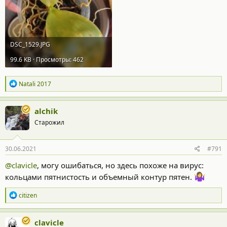
DSC_1529.JPG
99.6 KB · Просмотры: 462
Р
Natali 2017
е
а
к
alchik
ц
Старожил
и
и
:
30.06.2021
#791
@clavicle
, могу ошибаться, но здесь похоже на вирус:
кольцами пятнистость и объемный контур пятен.
Р
citizen
е
а
к
clavicle
ц