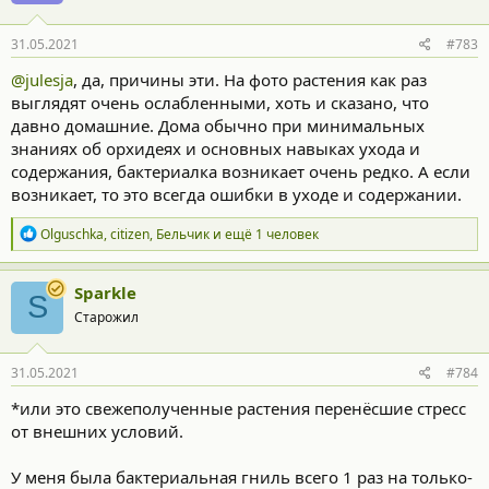
и
:
31.05.2021
#783
@julesja
, да, причины эти. На фото растения как раз
выглядят очень ослабленными, хоть и сказано, что
давно домашние. Дома обычно при минимальных
знаниях об орхидеях и основных навыках ухода и
содержания, бактериалка возникает очень редко. А если
возникает, то это всегда ошибки в уходе и содержании.
Р
Olguschka
,
citizen
,
Бельчик
и ещё 1 человек
е
а
к
Sparkle
S
ц
Старожил
и
и
:
31.05.2021
#784
*или это свежеполученные растения перенёсшие стресс
от внешних условий.
У меня была бактериальная гниль всего 1 раз на только-