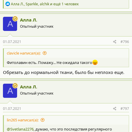
Р
Алла Л.
,
Sparkle
,
alchik
и ещё 1 человек
е
а
к
Алла Л.
А
ц
Опытный участник
и
и
:
01.07.2021
#796
clavicle написал(а):
Фитолавин есть. Помажу... Не ожидала такого
Обрезать до нормальной ткани, было бы неплохо еще.
Алла Л.
А
Опытный участник
01.07.2021
#797
lin265 написал(а):
@Svetlana2276
, думаю, что это последствия регулярного