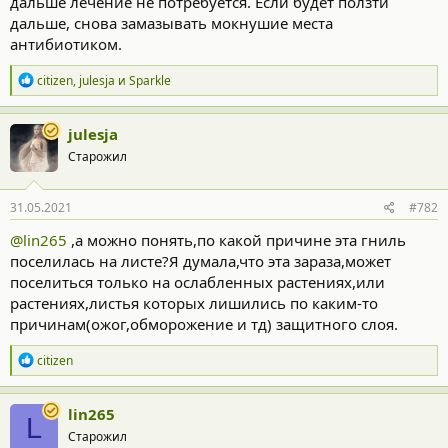
дальше лечение не потребуется. Если будет ползти
дальше, снова замазывать мокнушие места
антибиотиком.
Р
citizen
,
julesja
и
Sparkle
е
а
к
julesja
ц
Старожил
и
и
:
31.05.2021
#782
@lin265
,а можно понять,по какой причине эта гниль
поселилась на листе?Я думала,что эта зараза,может
поселиться только на ослабленных растениях,или
растениях,листья которых лишились по каким-то
причинам(ожог,обморожение и тд) защитного слоя.
Р
citizen
е
а
к
lin265
L
ц
Старожил
и