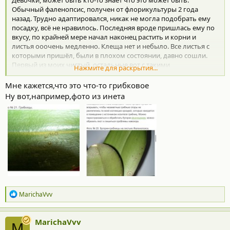
Девочки, может быть кто-то знает что это может быть.
Обычный фаленопсис, получен от флорикультуры 2 года
назад. Трудно адаптировался, никак не могла подобрать ему
посадку, всё не нравилось. Последняя вроде пришлась ему по
вкусу, по крайней мере начал наконец растить и корни и
листья ооочень медленно. Клеща нет и небыло. Все листья с
которыми пришёл, были в плохом состоянии, давно сошли.
Первый из моих чистый, остальные вот с такими
Нажмите для раскрытия...
проявлениями. В микроскоп ничего для меня не понятно,
может быть кто-нибудь может мне подсказать что это? Фото с
Мне кажется,что это что-то грибковое
тыльной стороны листьев, с верхней ничего нет, выглядит лист
Ну вот,например,фото из инета
с верхней стороны вполне здоровым.
Посмотреть вложение 256685
Посмотреть вложение 256686
Посмотреть вложение 256687
Посмотреть вложение 256688
Посмотреть вложение 256689
Посмотреть вложение 256690
Посмотреть вложение 256691
Посмотреть вложение 256692
Р
MarichaVvv
е
а
к
MarichaVvv
M
ц