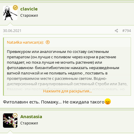
clavicle
Старожил
30.06.2021
#794
Nata4ka написал(а):
Превикуром или аналогичным по составу системным
препаратом (он лучше с поливом через корни в растение
попадает, но пока лучше не мочить растение) или
фитолавином- биоантибиотиком намазать неразведённым
ватной палочкой и не поливать неделю , поставить в
проветриваемом месте с рассеянным светом. Водно-
дисперсионный гранулированный системный Строби или Зато,
Квадрис- эти противобактериальные можно использовать, но
Нажмите для раскрытия...
не опрыскиванием , а протереть ватным диском одним из
растворов, особенно снизу, где устьица на листе, чтобы лучше
Фитолавин есть. Помажу... Не ожидала такого
впиталось
Недели две будут орхидеи продолжать так запоздало
Anastasia
реагировать на жару разными проявлениями.
У меня вчера один фалик давно живущий и сейчас цветущий-
Старожил
все листья резко сбросил, пень с корнями только остался.
Стрессанул. Возродится ли эта птица Феникс не известно
((