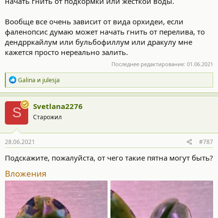
начать гнить от подкормки или жёсткой воды.
Вообще все очень зависит от вида орхидеи, если
фаленопсис думаю может начать гнить от перелива, то
дендрркайлум или бульбофиллум или дракулу мне
кажется просто нереально залить.
Последнее редактирование:
01.06.2021
Р
Galina
и
julesja
е
а
к
Svetlana2276
S
ц
Старожил
и
и
:
28.06.2021
#787
Подскажите, пожалуйста, от чего такие пятна могут быть?
Вложения