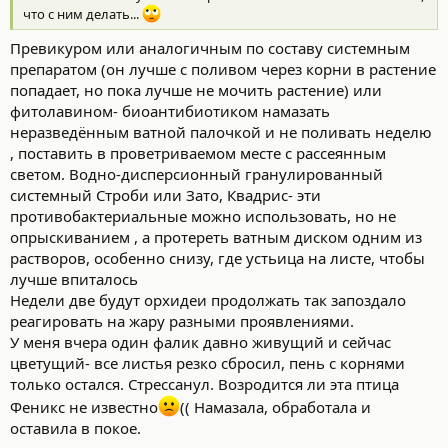
что с ним делать...
Превикуром или аналогичным по составу системным
препаратом (он лучше с поливом через корни в растение
попадает, но пока лучше не мочить растение) или
фитолавином- биоантибиотиком намазать
неразведённым ватной палочкой и не поливать неделю
, поставить в проветриваемом месте с рассеянным
светом. Водно-дисперсионный гранулированный
системный Строби или Зато, Квадрис- эти
противобактериальные можно использовать, но не
опрыскиванием , а протереть ватным диском одним из
растворов, особенно снизу, где устьица на листе, чтобы
лучше впиталось
Недели две будут орхидеи продолжать так запоздало
реагировать на жару разными проявлениями.
У меня вчера один фалик давно живущий и сейчас
цветущий- все листья резко сбросил, пень с корнями
только остался. Стрессанул. Возродится ли эта птица
Феникс не известно
(( Намазала, обработала и
оставила в покое.