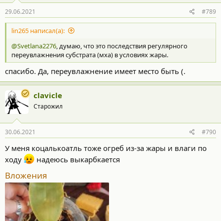
:
29.06.2021
#789
lin265 написал(а):
@Svetlana2276
, думаю, что это последствия регулярного
переувлажнения субстрата (мха) в условиях жары.
спасибо. Да, переувлажнение имеет место быть (.
clavicle
Старожил
30.06.2021
#790
У меня коцалькоатль тоже огреб из-за жары и влаги по
ходу
надеюсь выкарбкается
Вложения