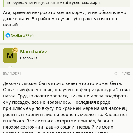
переувлажнения субстрата (мха) в условиях жары.
Ага, краевой некроз это всегда корни, и не обязательно
даже в жару. В крайнем случае субстракт меняют на
новый.
Р
Svetlana2276
е
а
к
MarichaVvv
M
ц
Старожил
и
и
:
05.11.2021
#798
Девочки, может быть кто-то знает что это может быть.
Обычный фаленопсис, получен от флорикультуры 2 года
назад. Трудно адаптировался, никак не могла подобрать
ему посадку, всё не нравилось. Последняя вроде
пришлась ему по вкусу, по крайней мере начал наконец
растить и корни и листья ооочень медленно. Клеща нет
и небыло. Все листья с которыми пришёл, были в
плохом состоянии, давно сошли. Первый из моих
чистый, остальные вот с такими проявлениями. В