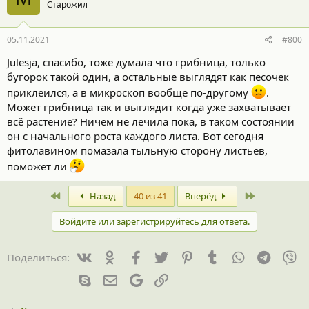
Старожил
и
и
:
05.11.2021
#800
Julesja, спасибо, тоже думала что грибница, только
бугорок такой один, а остальные выглядят как песочек
приклеился, а в микроскоп вообще по-другому
.
Может грибница так и выглядит когда уже захватывает
всё растение? Ничем не лечила пока, в таком состоянии
он с начального роста каждого листа. Вот сегодня
фитолавином помазала тыльную сторону листьев,
поможет ли
First
Last
Назад
40 из 41
Вперёд
Войдите или зарегистрируйтесь для ответа.
Vk
Ok
Facebook
Twitter
Pinterest
Tumblr
WhatsApp
Telegr
Vi
Поделиться:
Skype
Электронная почта
Google
Ссылка