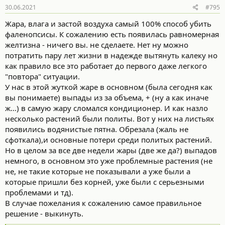
30.06.2021
#795
Намазала, обработала и оставила в покое.
Жара, влага и застой воздуха самый 100% способ убить
фаленопсисы. К сожалению есть появилась равномерная
желтизна - ничего вы. не сделаете. Нет ну можно
потратить пару лет жизни в надежде вытянуть калеку но
как правило все это работает до первого даже легкого
"повтора" ситуации.
У нас в этой жуткой жаре в основном (была сегодня как
вы понимаете) выпады из за объема, + (ну а как иначе
ж...) в самую жару сломался кондиционер. И как назло
несколько растений были политы. Вот у них на листьях
появились водянистые пятна. Обрезала (жаль не
сфоткала),и основные потери среди политых растений.
Но в целом за все две недели жары (две же да?) выпадов
немного, в основном это уже проблемные растения (не
не, не такие которые не показывали а уже были а
которые пришли без корней, уже были с серьезными
проблемами и тд).
В случае пожелания к сожалению самое правильное
решение - выкинуть.