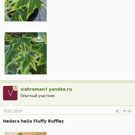
vishroman1 yandex.ru
V
Опытный участник
18.02.2019
#145
Hedera helix Fluffy Ruffles