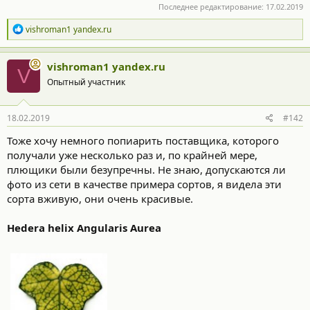
Последнее редактирование:
17.02.2019
Р
vishroman1 yandex.ru
е
а
к
vishroman1 yandex.ru
V
ц
Опытный участник
и
и
:
18.02.2019
#142
Тоже хочу немного попиарить поставщика, которого
получали уже несколько раз и, по крайней мере,
плющики были безупречны. Не знаю, допускаются ли
фото из сети в качестве примера сортов, я видела эти
сорта вживую, они очень красивые.
Hedera helix Angularis Aurea