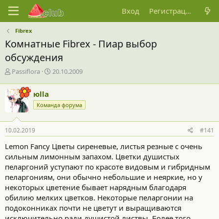
Вход
Регистрация
Fibrex
Комнатные Fibrex - Пиар выбор
обсуждения
А
Д
Passiflora
20.10.2009
в
а
т
т
юllа
о
а
Команда форума
р
н
т
а
е
ч
10.02.2019
#141
м
а
ы
л
Lemon Fancy Цветы сиреневые, листья резные с очень
а
сильным лимонным запахом. Цветки душистых
пеларгоний уступают по красоте видовым и гибридным
пеларгониям, они обычно небольшие и неяркие, но у
некоторых цветение бывает нарядным благодаря
обилию мелких цветков. Некоторые пеларгонии на
подоконниках почти не цветут и выращиваются
исключительно ради душистой листвы. Более того,