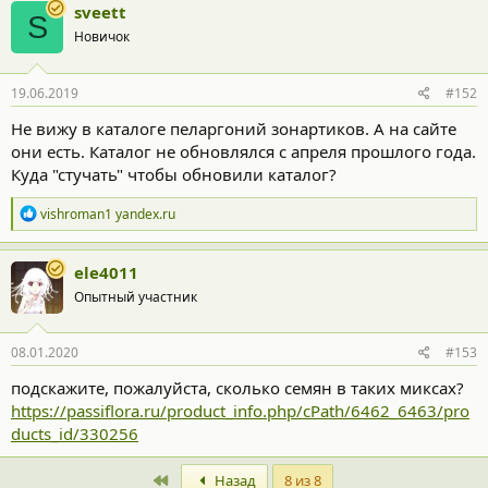
к
sveett
S
ц
Новичок
и
и
:
19.06.2019
#152
Не вижу в каталоге пеларгоний зонартиков. А на сайте
они есть. Каталог не обновлялся с апреля прошлого года.
Куда "стучать" чтобы обновили каталог?
Р
vishroman1 yandex.ru
е
а
к
ele4011
ц
Опытный участник
и
и
:
08.01.2020
#153
подскажите, пожалуйста, сколько семян в таких миксах?
https://passiflora.ru/product_info.php/cPath/6462_6463/pro
ducts_id/330256
First
Назад
8 из 8