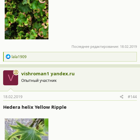
Последнее редактирование:
18.02.2019
Р
lala1909
е
а
к
vishroman1 yandex.ru
V
ц
Опытный участник
и
и
:
18.02.2019
#144
Hedera helix Yellow Ripple