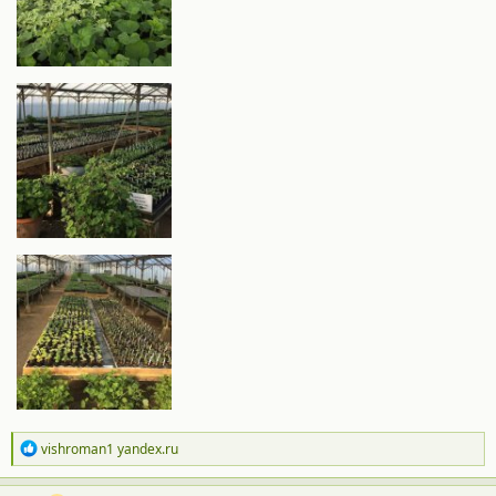
Р
vishroman1 yandex.ru
е
а