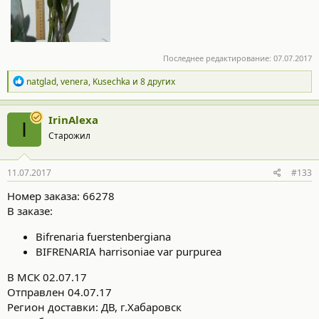
Последнее редактирование:
07.07.2017
Р
natglad
,
venera
,
Kusechka
и 8 других
е
а
к
IrinAlexa
I
ц
Старожил
и
и
:
11.07.2017
#133
Номер заказа: 66278
В заказе:
Bifrenaria fuerstenbergiana
BIFRENARIA harrisoniae var purpurea
В МСК 02.07.17
Отправлен 04.07.17
Регион доставки: ДВ, г.Хабаровск