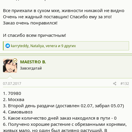
Все приехали в сухом мхе, живности никакой не видно
Очень не жадный поставщик! Спасибо ему за это!
Заказ очень понравился!
И спасибо всем причастным!
Р
karryteddy
,
Nataliya
,
venera
и 9 других
е
а
к
MAESTRO В.
ц
Завсегдатай
и
и
:
07.07.2017
#132
1. 70980
2. Москва
3. Второй день раздачи (доставлен 02.07, забрал 05.07)
4. Самовывоз
5. Какое количество дней заказ находился в пути - 0
6. Получено хорошее растение с обрезанными корнями,
живых мало, но один был активно растущий. В