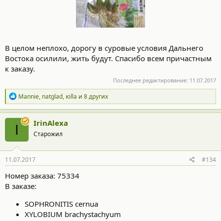
В целом неплохо, дорогу в суровые условия Дальнего
Востока осилили, жить будут. Спасибо всем причастным
к заказу.
Последнее редактирование:
11.07.2017
Р
Mannie
,
natglad
,
юllа
и 8 других
е
а
к
IrinAlexa
I
ц
Старожил
и
и
:
11.07.2017
#134
Номер заказа: 75334
В заказе:
SOPHRONITIS cernua
XYLOBIUM brachystachyum