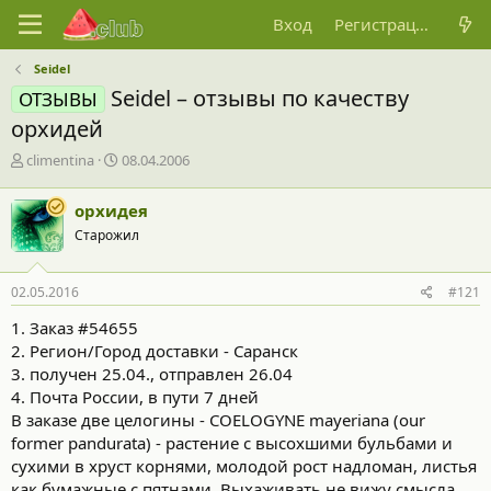
Вход
Регистрация
Seidel
Seidel – отзывы по качеству
ОТЗЫВЫ
орхидей
А
Д
climentina
08.04.2006
в
а
т
т
орхидея
о
а
Старожил
р
н
т
а
е
ч
02.05.2016
#121
м
а
ы
л
1. Заказ #54655
а
2. Регион/Город доставки - Саранск
3. получен 25.04., отправлен 26.04
4. Почта России, в пути 7 дней
В заказе две целогины - COELOGYNE mayeriana (our
former pandurata) - растение с высохшими бульбами и
сухими в хруст корнями, молодой рост надломан, листья
как бумажные с пятнами. Выхаживать не вижу смысла,