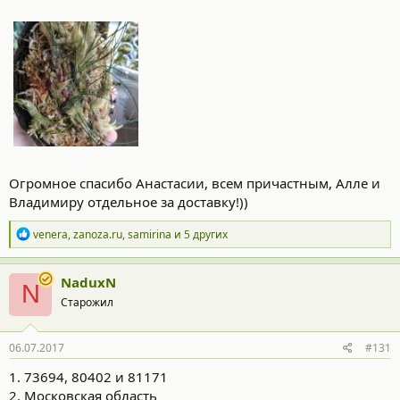
Огромное спасибо Анастасии, всем причастным, Алле и
Владимиру отдельное за доставку!))
Р
venera
,
zanoza.ru
,
samirina
и 5 других
е
а
к
NaduxN
N
ц
Старожил
и
и
:
06.07.2017
#131
1. 73694, 80402 и 81171
2. Московская область