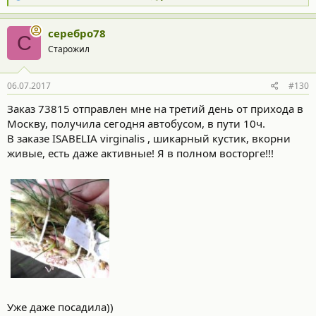
е
а
к
серебро78
С
ц
Старожил
и
и
:
06.07.2017
#130
Заказ 73815 отправлен мне на третий день от прихода в
Москву, получила сегодня автобусом, в пути 10ч.
В заказе ISABELIA virginalis , шикарный кустик, вкорни
живые, есть даже активные! Я в полном восторге!!!
Уже даже посадила))