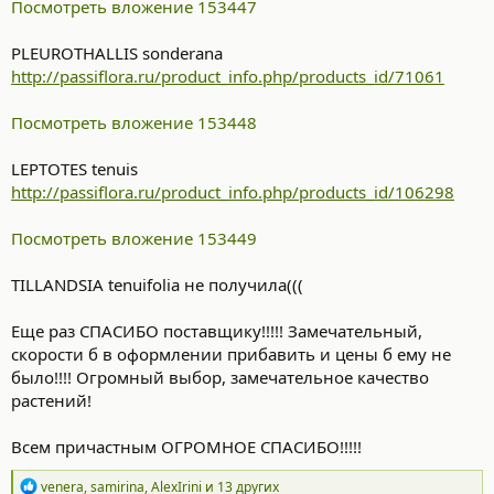
Посмотреть вложение 153447
PLEUROTHALLIS sonderana
http://passiflora.ru/product_info.php/products_id/71061
Посмотреть вложение 153448
LEPTOTES tenuis
http://passiflora.ru/product_info.php/products_id/106298
Посмотреть вложение 153449
TILLANDSIA tenuifolia не получила(((
Еще раз СПАСИБО поставщику!!!!! Замечательный,
скорости б в оформлении прибавить и цены б ему не
было!!!! Огромный выбор, замечательное качество
растений!
Всем причастным ОГРОМНОЕ СПАСИБО!!!!!
Р
venera
,
samirina
,
AlexIrini
и 13 других