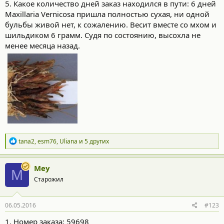
5. Какое количество дней заказ находился в пути: 6 дней
Maxillaria Vernicosa пришла полностью сухая, ни одной
бульбы живой нет, к сожалению. Весит вместе со мхом и
шильдиком 6 грамм. Судя по состоянию, высохла не
менее месяца назад.
Р
tana2
,
esm76
,
Uliana
и 5 других
е
а
к
Mey
M
ц
Старожил
и
и
:
06.05.2016
#123
1. Номер заказа: 59698