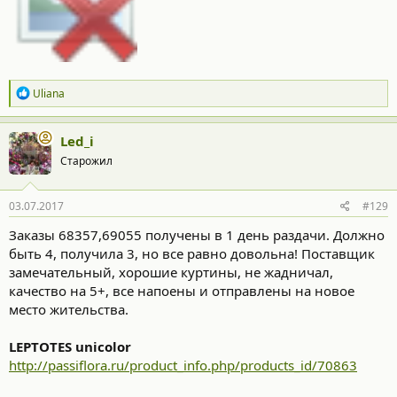
Р
Uliana
е
а
к
Led_i
ц
Старожил
и
и
:
03.07.2017
#129
Заказы 68357,69055 получены в 1 день раздачи. Должно
быть 4, получила 3, но все равно довольна! Поставщик
замечательный, хорошие куртины, не жадничал,
качество на 5+, все напоены и отправлены на новое
место жительства.
LEPTOTES unicolor
http://passiflora.ru/product_info.php/products_id/70863