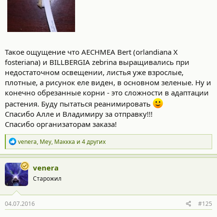
Такое ощущение что AECHMEA Bert (orlandiana X
fosteriana) и BILLBERGIA zebrina выращивались при
недостаточном освещении, листья уже взрослые,
плотные, а рисунок еле виден, в основном зеленые. Ну и
конечно обрезанные корни - это сложности в адаптации
растения. Буду пытаться реанимировать
Спасибо Алле и Владимиру за отправку!!!
Спасибо организаторам заказа!
Р
venera
,
Mey
,
Маккка
и 4 других
е
а
к
venera
ц
Старожил
и
и
:
04.07.2016
#125