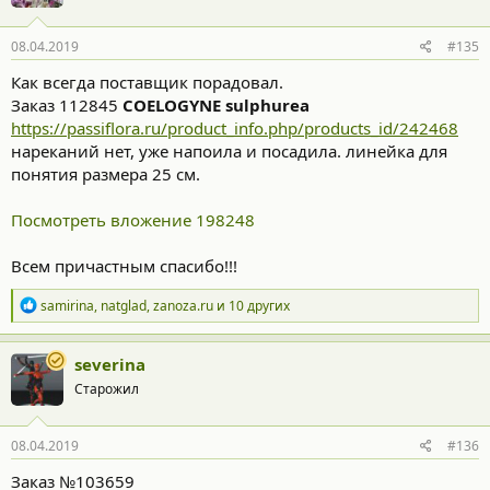
и
:
08.04.2019
#135
Как всегда поставщик порадовал.
Заказ 112845
COELOGYNE sulphurea
https://passiflora.ru/product_info.php/products_id/242468
нареканий нет, уже напоила и посадила. линейка для
понятия размера 25 см.
Посмотреть вложение 198248
Всем причастным спасибо!!!
Р
samirina
,
natglad
,
zanoza.ru
и 10 других
е
а
к
severina
ц
Старожил
и
и
:
08.04.2019
#136
Заказ №103659