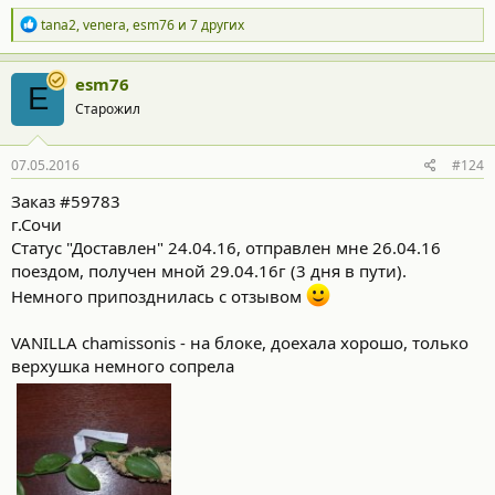
Р
tana2
,
venera
,
esm76
и 7 других
е
а
к
esm76
E
ц
Старожил
и
и
:
07.05.2016
#124
Заказ #59783
г.Сочи
Статус "Доставлен" 24.04.16, отправлен мне 26.04.16
поездом, получен мной 29.04.16г (3 дня в пути).
Немного припозднилась с отзывом
VANILLA chamissonis - на блоке, доехала хорошо, только
верхушка немного сопрела