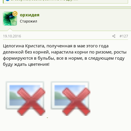
е
а
к
орхидея
ц
Старожил
и
и
:
19.10.2016
#127
Целогина Кристата, полученная в мае этого года
деленкой без корней, нарастила корни по ризоме, росты
формируются в бульбы, все в норме, в следующем году
буду ждать цветения!