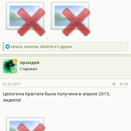
Р
venera
,
samirina
,
AlexIrini
и 5 других
е
а
к
орхидея
ц
Старожил
и
и
:
01.02.2017
#128
Целогина Крастата была получена в апреле 2015,
зацвела!