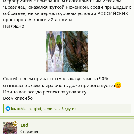
мероприятия с призрачным благоприятным исходом.
"Бразилец" оказался жуткой неженкой, среди пришедших
собратьев, не выдержал суровых условий РОССИЙСКИХ
просторов. А вонючий до жути.
Наглядно.
Спасибо всем причастным к заказу, замена 90%
сгнившего экземпляра очень даже приветствуется
Ирина как всегда респект за упаковку.
Всем спасибо.
Р
kozochka
,
natglad
,
samirina
и 8 других
е
а
к
Led_i
ц
Старожил
и