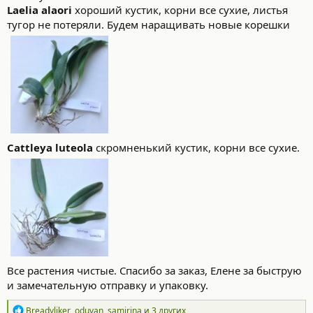
Laelia alaori
хороший кустик, корни все сухие, листья
тугор не потеряли. Будем наращивать новые корешки
Cattleya luteola
скромненький кустик, корни все сухие.
Все растения чистые. Спасибо за заказ, Елене за быструю
и замечательную отправку и упаковку.
Р
Breadyliker
,
oduvan
,
samirina
и 3 других