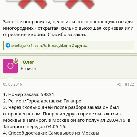
Заказ не понравился, целогины этого поставщика не для
иногородних - открытая, сильно высохшая корневая или
отрезанные корни. Спасибо за заказ.
Р
swetlaya731
,
esm76
,
Breadyliker
и 2 других
е
а
к
_Олег_
О
ц
Новичок
и
и
:
05.05.2016
#122
1. Номер заказа: 59831
2. Регион/Город доставки: Таганрог
3. Через сколько дней после разбора заказа он был
отправлен к вам: Попросил друга привезти заказ из
Москвы в Таганрог, в Москве он его получил 28.04.16, в
Таганроге передал 04.05.16.
4. Способ доставки: Самовывоз из Москвы