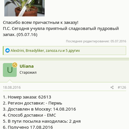
Спасибо всем причастным к заказу!
П.С. Сегодня учуяла приятный сладковатый пудровый
запах. (05.07.16)
Последнее редактирование:
05.07.2016
Р
AlexIrini
,
Breadyliker
,
zanoza.ru
и 5 других
е
а
к
Uliana
U
ц
Старожил
и
и
:
18.08.2016
#126
1. Номер заказа: 62613
2. Регион доставки: - Пермь
3. Доставлен в Москву: 14.08.2016
4. Способ доставки - ЕМС
5. В пути посылка находилась: 2 дня
6. Получено 17.08.2016